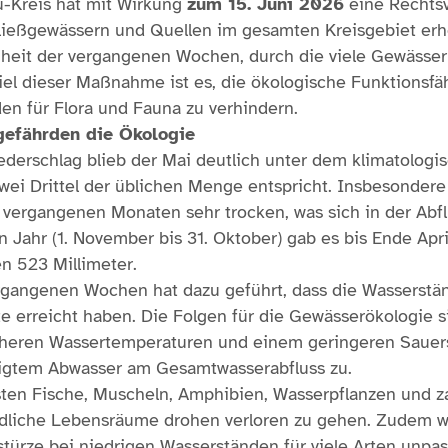
-Kreis hat mit Wirkung
zum 15. Juni 2026
eine Rechtsv
ießgewässern und Quellen im gesamten Kreisgebiet erhe
enheit der vergangenen Wochen, durch die viele Gewässe
el dieser Maßnahme ist es, die ökologische Funktionsfä
en für Flora und Fauna zu verhindern.
gefährden die Ökologie
ederschlag blieb der Mai deutlich unter dem klimatologi
zwei Drittel der üblichen Menge entspricht. Insbesonde
vergangenen Monaten sehr trocken, was sich in der Abflu
 Jahr (1. November bis 31. Oktober) gab es bis Ende Apri
n 523 Millimeter.
rgangenen Wochen hat dazu geführt, dass die Wasserstän
te erreicht haben. Die Folgen für die Gewässerökologie s
heren Wassertemperaturen und einem geringeren Sauerst
nigtem Abwasser am Gesamtwasserabfluss zu.
ten Fische, Muscheln, Amphibien, Wasserpflanzen und za
dliche Lebensräume drohen verloren zu gehen. Zudem 
türze bei niedrigen Wasserständen für viele Arten unpass