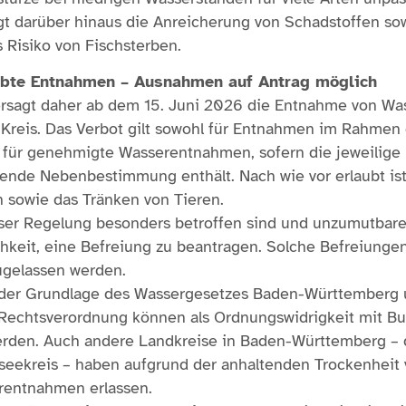
gt darüber hinaus die Anreicherung von Schadstoffen so
 Risiko von Fischsterben.
laubte Entnahmen – Ausnahmen auf Antrag möglich
rsagt daher ab dem 15. Juni 2026 die Entnahme von Wa
Kreis. Das Verbot gilt sowohl für Entnahmen im Rahmen
für genehmigte Wasserentnahmen, sofern die jeweilige E
hende Nebenbestimmung enthält. Nach wie vor erlaubt is
 sowie das Tränken von Tieren.
ieser Regelung besonders betroffen sind und unzumutbar
hkeit, eine Befreiung zu beantragen. Solche Befreiunge
ugelassen werden.
 der Grundlage des Wassergesetzes Baden-Württemberg 
 Rechtsverordnung können als Ordnungswidrigkeit mit Bu
den. Auch andere Landkreise in Baden-Württemberg – d
eekreis – haben aufgrund der anhaltenden Trockenheit 
rentnahmen erlassen.