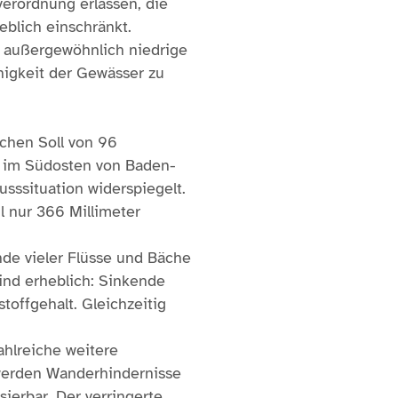
erordnung erlassen, die
blich einschränkt.
r außergewöhnlich niedrige
higkeit der Gewässer zu
schen Soll von 96
re im Südosten von Baden-
sssituation widerspiegelt.
l nur 366 Millimeter
de vieler Flüsse und Bäche
ind erheblich: Sinkende
offgehalt. Gleichzeitig
hlreiche weitere
werden Wanderhindernisse
ierbar. Der verringerte