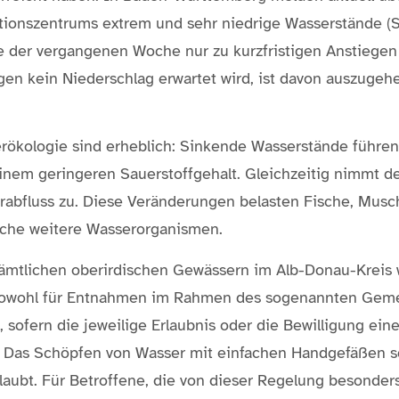
ionszentrums extrem und sehr niedrige Wasserstände (St
e der vergangenen Woche nur zu kurzfristigen Anstiegen
n kein Niederschlag erwartet wird, ist davon auszugehe
erökologie sind erheblich: Sinkende Wasserstände führe
nem geringeren Sauerstoffgehalt. Gleichzeitig nimmt de
bfluss zu. Diese Veränderungen belasten Fische, Musc
iche weitere Wasserorganismen.
mtlichen oberirdischen Gewässern im Alb-Donau-Kreis 
t sowohl für Entnahmen im Rahmen des sogenannten Geme
sofern die jeweilige Erlaubnis oder die Bewilligung ei
 Das Schöpfen von Wasser mit einfachen Handgefäßen s
rlaubt. Für Betroffene, die von dieser Regelung besonder