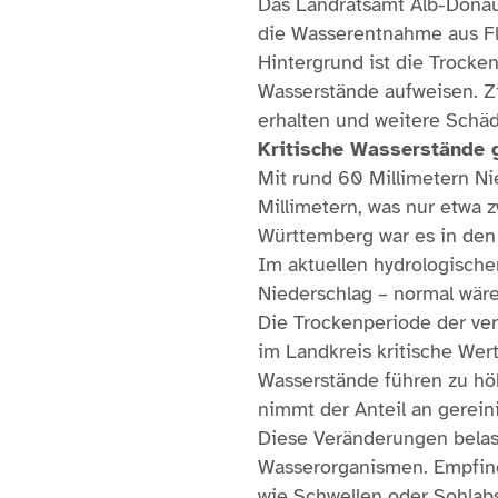
Das Landratsamt Alb-Donau
die Wasserentnahme aus Fl
Hintergrund ist die Trock
Wasserstände aufweisen. Zi
erhalten und weitere Schäd
Kritische Wasserstände 
Mit rund 60 Millimetern Ni
Millimetern, was nur etwa 
Württemberg war es in den 
Im aktuellen hydrologischen
Niederschlag – normal wäre
Die Trockenperiode der ve
im Landkreis kritische Wer
Wasserstände führen zu hö
nimmt der Anteil an gerei
Diese Veränderungen belas
Wasserorganismen. Empfin
wie Schwellen oder Sohlabs