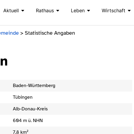
Aktuell
Rathaus
Leben
Wirtschaft
emeinde
>
Statistische Angaben
en
Baden-Württemberg
Tübingen
Alb-Donau-Kreis
604 m ü. NHN
7,8 km²