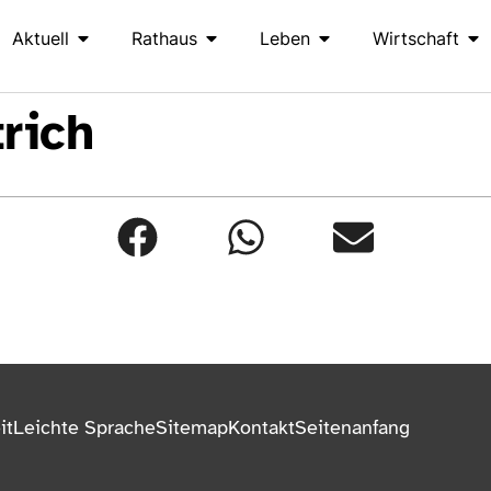
Aktuell
Rathaus
Leben
Wirtschaft
trich
it
Leichte Sprache
Sitemap
Kontakt
Seitenanfang